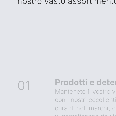
nostro vasto assortiment
Prodotti e dete
01
Mantenete il vostro v
con i nostri eccellenti
cura di noti marchi,