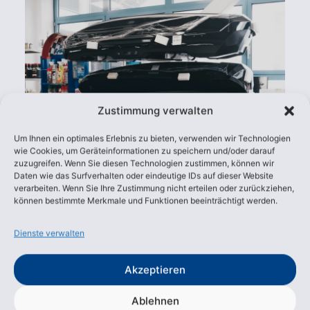
Zustimmung verwalten
Um Ihnen ein optimales Erlebnis zu bieten, verwenden wir Technologien
wie Cookies, um Geräteinformationen zu speichern und/oder darauf
zuzugreifen. Wenn Sie diesen Technologien zustimmen, können wir
Daten wie das Surfverhalten oder eindeutige IDs auf dieser Website
verarbeiten. Wenn Sie Ihre Zustimmung nicht erteilen oder zurückziehen,
02
Thule-Sortiment
können bestimmte Merkmale und Funktionen beeinträchtigt werden.
Rüsten Sie sich aus für Ihre nächste
Reise – entdecken Sie unser Sortiment
Dienste verwalten
an Thule-Trägersystemen und Zubehör:
Ob Fahrradträger für den Sommer oder
Akzeptieren
Skiträger und Dachboxen für den
Winter – wir haben das passende
Ablehnen
Produkt für jeden Anlass.