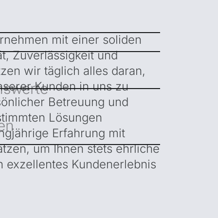
ernehmen mit einer soliden
ät, Zuverlässigkeit und
en wir täglich alles daran,
nserer Kunden in uns zu
swerte
sönlicher Betreuung und
estimmten Lösungen
en
ngjährige Erfahrung mit
tzen, um Ihnen stets ehrliche
n exzellentes Kundenerlebnis