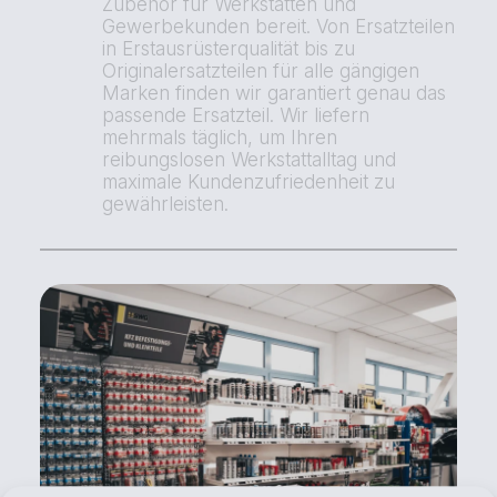
Zubehör für Werkstätten und
Gewerbekunden bereit. Von Ersatzteilen
in Erstausrüsterqualität bis zu
Originalersatzteilen für alle gängigen
Marken finden wir garantiert genau das
passende Ersatzteil. Wir liefern
mehrmals täglich, um Ihren
reibungslosen Werkstattalltag und
maximale Kundenzufriedenheit zu
gewährleisten.