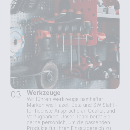
03
Werkzeuge
Wir führen Werkzeuge namhafter
Marken wie Hazet, Beta und SW Stahl –
für höchste Ansprüche an Qualität und
Verfügbarkeit. Unser Team berät Sie
gerne persönlich, um die passenden
Produkte für Ihren Einsatzbereich zu