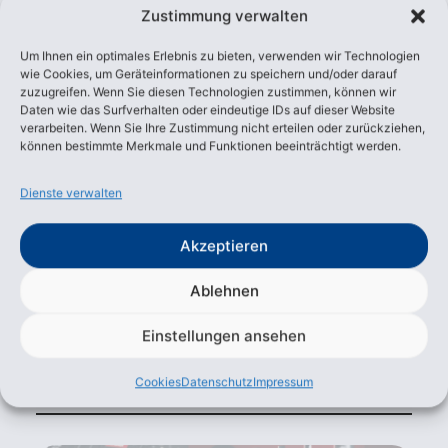
Zustimmung verwalten
Um Ihnen ein optimales Erlebnis zu bieten, verwenden wir Technologien
wie Cookies, um Geräteinformationen zu speichern und/oder darauf
zuzugreifen. Wenn Sie diesen Technologien zustimmen, können wir
Daten wie das Surfverhalten oder eindeutige IDs auf dieser Website
02
Sortiment
verarbeiten. Wenn Sie Ihre Zustimmung nicht erteilen oder zurückziehen,
können bestimmte Merkmale und Funktionen beeinträchtigt werden.
Unser Sortiment bietet Ihnen alles, was
Sie für Ihre KFZ-Reparaturen benötigen:
70.000 Artikel sofort verfügbar plus
Dienste verwalten
Zugriff auf 2,5 Millionen Ersatzteile
innerhalb von 24 Stunden. Von
Akzeptieren
Wischerzubehör bis zu kompletten
Motorblöcken – wir liefern schnell und
Ablehnen
zuverlässig. Mit einer breiten Auswahl
namhafter Marken und einem starken
Lieferantennetzwerk erfüllen wir Ihre
Einstellungen ansehen
individuellen Anforderungen zu
attraktiven Preisen in kürzester Zeit.
Cookies
Datenschutz
Impressum