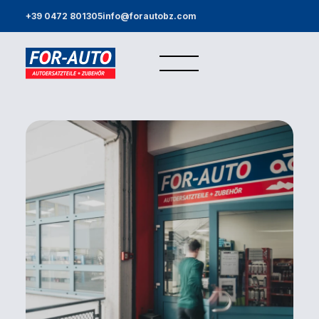
+39 0472 801305
info@forautobz.com